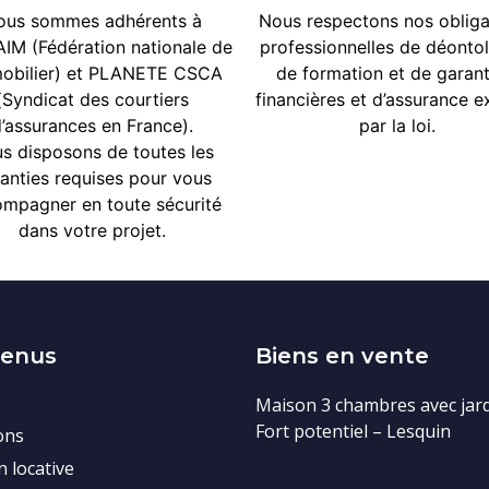
ous sommes adhérents à
Nous respectons nos obligat
IM (Fédération nationale de
professionnelles de déontolo
mobilier) et PLANETE CSCA
de formation et de garanti
(Syndicat des courtiers
financières et d’assurance ex
’assurances en France).
par la loi.
us
disposons de toutes les
anties requises pour vous
mpagner en toute sécurité
dans votre projet.
tenus
Biens en vente
s
Maison 3 chambres avec jard
Fort potentiel – Lesquin
ons
n locative