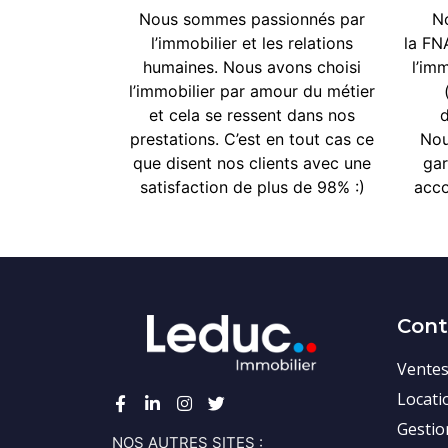
Nous sommes passionnés par
N
l’immobilier et les relations
la
FNA
humaines. Nous avons choisi
l’im
l’immobilier par amour du métier
et cela se ressent dans nos
d
prestations. C’est en tout cas ce
No
que disent nos clients avec une
gar
satisfaction de plus de 98% :)
acco
Con
Vente
Locati
Gestio
NOS AUTRES SITES :