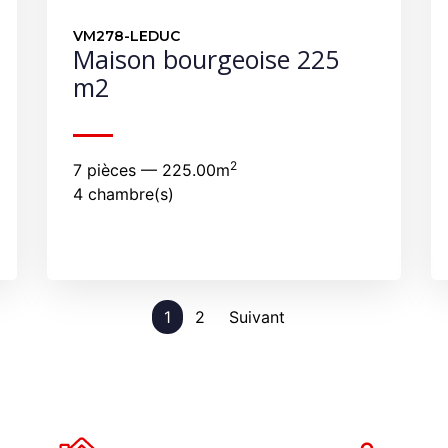
VM278-LEDUC
Maison bourgeoise 225
m2
2
7 pièces — 225.00m
4 chambre(s)
1
2
Suivant