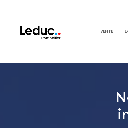
VENTE
L
N
i