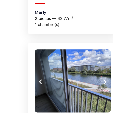
Marly
2
2 pièces — 42.77m
1 chambre(s)